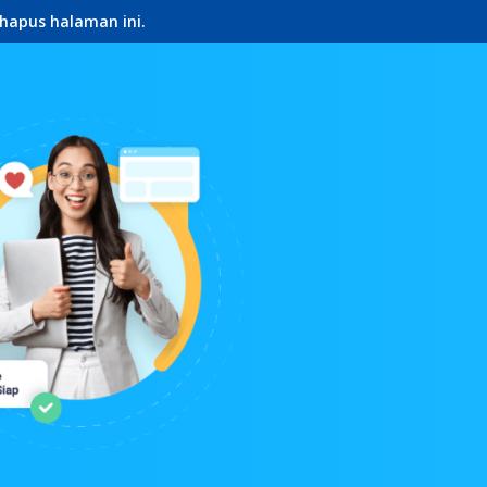
hapus halaman ini.
ch.id