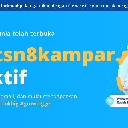
e
index.php
dan gantikan dengan file website Anda untuk meng
ia telah terbuka
n8kampar.s
tif
 email, dan mulai mendapatkan
hinkbig
#growbigger