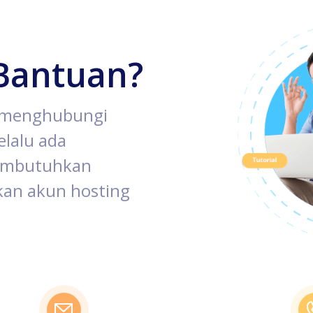
Bantuan?
k menghubungi
lalu ada
membutuhkan
an akun hosting