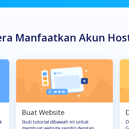
era Manfaatkan Akun Hos
Buat Website
D
k
Ikuti tutorial dibawah ini untuk
D
membuat website sendiri dengan
G