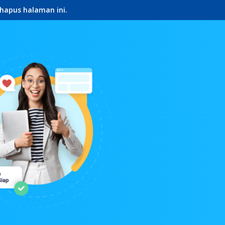
hapus halaman ini.
ch.id