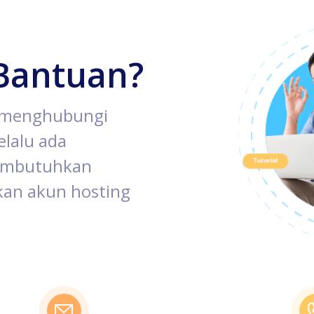
Bantuan?
k menghubungi
lalu ada
membutuhkan
an akun hosting