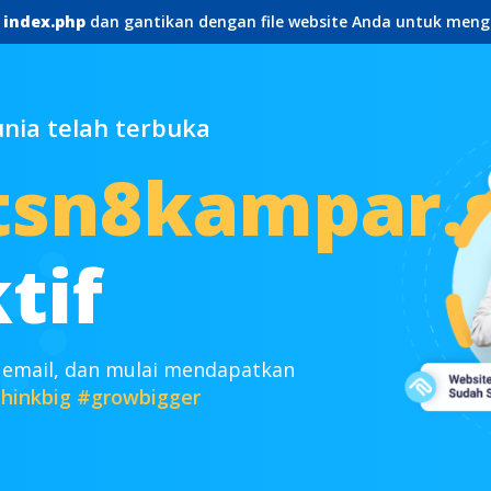
e
index.php
dan gantikan dengan file website Anda untuk meng
ia telah terbuka
n8kampar.s
tif
 email, dan mulai mendapatkan
hinkbig
#growbigger