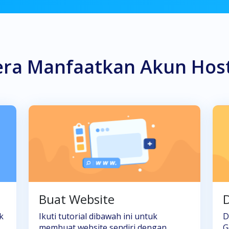
era Manfaatkan Akun Hos
Buat Website
D
k
Ikuti tutorial dibawah ini untuk
D
membuat website sendiri dengan
G